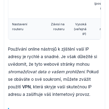
(poskytov
intern
loka
Nastavení
Závisí na
Vysoká
Sp
routeru
routeru
(veřejná
nasta
IP)
rou
Používání online nástrojů k zjištění vaší IP
adresy je rychlé a snadné. Je však důležité si
uvědomit, že tyto webové stránky mohou
shromažďovat data o vašem prohlížení
. Pokud
se obáváte o své soukromí, můžete zvážit
použití
VPN
, která skryje vaši skutečnou IP
adresu a zašifruje váš internetový provoz.