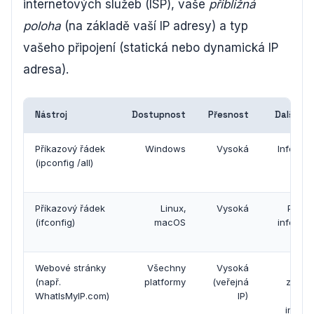
internetových služeb (ISP), vaše
přibližná
poloha
(na základě vaší IP adresy) a typ
vašeho připojení (statická nebo dynamická IP
adresa).
Nástroj
Dostupnost
Přesnost
Další fu
Příkazový řádek
Windows
Vysoká
Informa
(ipconfig /all)
síť
adap
Příkazový řádek
Linux,
Vysoká
Podr
(ifconfig)
macOS
informa
Webové stránky
Všechny
Vysoká
Č
(např.
platformy
(veřejná
zobraz
WhatIsMyIP.com)
IP)
d
infor