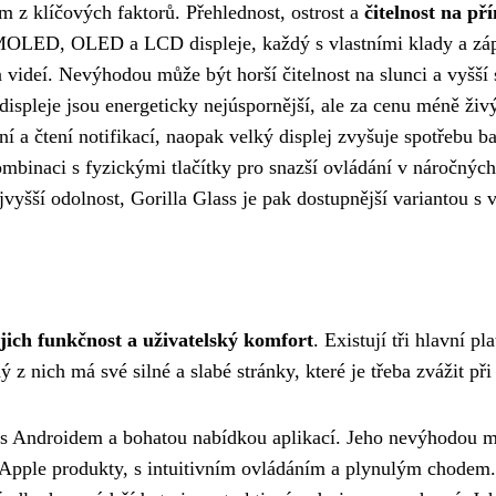
m z klíčových faktorů. Přehlednost, ostrost a
čitelnost na př
MOLED, OLED a LCD displeje, každý s vlastními klady a záp
a videí. Nevýhodou může být horší čitelnost na slunci a vyšš
pleje jsou energeticky nejúspornější, ale za cenu méně živ
ání a čtení notifikací, naopak velký displej zvyšuje spotřebu 
mbinaci s fyzickými tlačítky pro snazší ovládání v náročnýc
ejvyšší odolnost, Gorilla Glass je pak dostupnější variantou s
ejich funkčnost a uživatelský komfort
. Existují tři hlavní
 nich má své silné a slabé stránky, které je třeba zvážit př
 s Androidem a bohatou nabídkou aplikací. Jeho nevýhodou mů
Apple produkty, s intuitivním ovládáním a plynulým chodem.