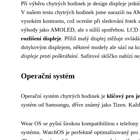
Při výběru chytrých hodinek je design displeje jední
V našem testu chytrých hodinek jsme narazili na A
vysokém kontrastu, což oceníte při sledování fotek 
výhody jako AMOLED, ale s nižší spotřebou. LCD dis
rozlišení displeje
. Příliš malý displej ztěžuje ovlád
dotykovým displejem, některé modely ale sází na ko
displeje proti poškrábání
. Safírové sklíčko nabízí n
Operační systém
Operační systém chytrých hodinek je
klíčový pro j
systém od Samsungu, dříve známý jako Tizen. Každý z
Wear OS se pyšní širokou kompatibilitou s telefony
systému. WatchOS je perfektně optimalizovaný pro 