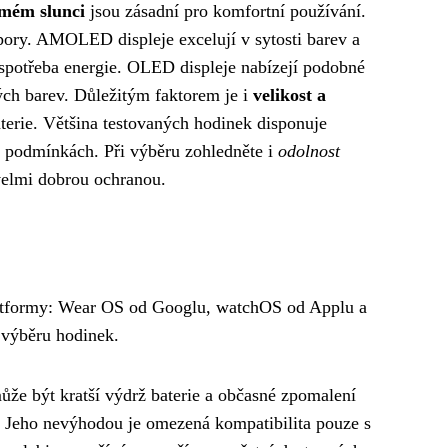
ímém slunci
jsou zásadní pro komfortní používání.
ory. AMOLED displeje excelují v sytosti barev a
í spotřeba energie. OLED displeje nabízejí podobné
ých barev. Důležitým faktorem je i
velikost a
baterie. Většina testovaných hodinek disponuje
h podmínkách. Při výběru zohledněte i
odolnost
 velmi dobrou ochranou.
 platformy: Wear OS od Googlu, watchOS od Applu a
i výběru hodinek.
že být kratší výdrž baterie a občasné zpomalení
 Jeho nevýhodou je omezená kompatibilita pouze s