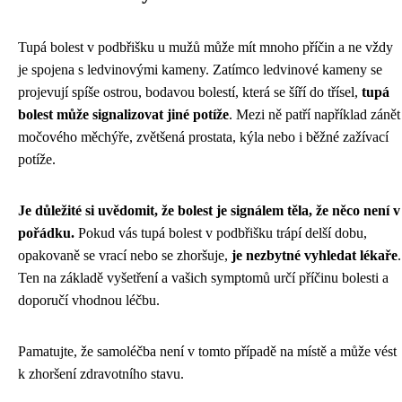
Tupá bolest v podbřišku u mužů může mít mnoho příčin a ne vždy
je spojena s ledvinovými kameny. Zatímco ledvinové kameny se
projevují spíše ostrou, bodavou bolestí, která se šíří do třísel,
tupá
bolest může signalizovat jiné potíže
. Mezi ně patří například zánět
močového měchýře, zvětšená prostata, kýla nebo i běžné zažívací
potíže.
Je důležité si uvědomit, že bolest je signálem těla, že něco není v
pořádku.
Pokud vás tupá bolest v podbřišku trápí delší dobu,
opakovaně se vrací nebo se zhoršuje,
je nezbytné vyhledat lékaře
.
Ten na základě vyšetření a vašich symptomů určí příčinu bolesti a
doporučí vhodnou léčbu.
Pamatujte, že samoléčba není v tomto případě na místě a může vést
k zhoršení zdravotního stavu.