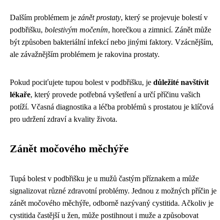
Dalším problémem je
zánět prostaty
, který se projevuje bolestí v
podbřišku,
bolestivým močením
, horečkou a zimnicí. Zánět může
být způsoben bakteriální infekcí nebo jinými faktory. Vzácnějším,
ale závažnějším problémem je rakovina prostaty.
Pokud pociťujete tupou bolest v podbřišku, je
důležité navštívit
lékaře
, který provede potřebná vyšetření a určí příčinu vašich
potíží. Včasná diagnostika a léčba problémů s prostatou je klíčová
pro udržení zdraví a kvality života.
Zánět močového měchýře
Tupá bolest v podbřišku je u mužů častým příznakem a může
signalizovat různé zdravotní problémy. Jednou z možných příčin je
zánět močového měchýře, odborně nazývaný cystitida. Ačkoliv je
cystitida častější u žen, může postihnout i muže a způsobovat