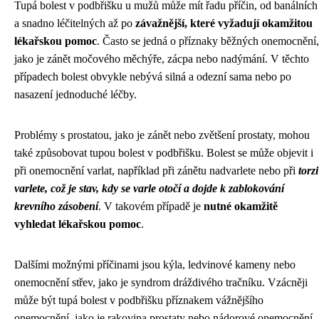
Tupá bolest v podbřišku u mužů může mít řadu příčin, od banálních
a snadno léčitelných až po
závažnější, které vyžadují okamžitou
lékařskou pomoc
. Často se jedná o příznaky běžných onemocnění,
jako je zánět močového měchýře, zácpa nebo nadýmání. V těchto
případech bolest obvykle nebývá silná a odezní sama nebo po
nasazení jednoduché léčby.
Problémy s prostatou, jako je zánět nebo zvětšení prostaty, mohou
také způsobovat tupou bolest v podbřišku. Bolest se může objevit i
při onemocnění varlat, například při zánětu nadvarlete nebo při
torzi
varlete, což je stav, kdy se varle otočí a dojde k zablokování
krevního zásobení
. V takovém případě je
nutné okamžitě
vyhledat lékařskou pomoc
.
Dalšími možnými příčinami jsou kýla, ledvinové kameny nebo
onemocnění střev, jako je syndrom dráždivého tračníku. Vzácněji
může být tupá bolest v podbřišku příznakem vážnějšího
onemocnění, jako je rakovina prostaty nebo nádorové onemocnění