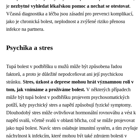
je
nezbytné vyhledat lékařskou pomoc a nechat se otestovat
.
Včasná diagnostika a léčba jsou zásadní pro prevenci komplikací,
jako je chronická bolest, neplodnost a zvýšené riziko přenosu
infekce na partnera.
Psychika a stres
Tupá bolest v podbřišku u mužů může být způsobena řadou
faktorů, a proto je důležité nepodceňovat ani její psychickou
stránku.
Stres, úzkost a deprese mohou hrát významnou roli v
tom, jak vnímáme a prožíváme bolest.
V některých případech
může být tupá bolest v podbřišku projevem psychosomatických
potíží, kdy psychický stres a napětí způsobují fyzické symptomy.
Dlouhodobý stres může ovlivňovat hormonální rovnováhu a vést k
napětí svalů, včetně svalů v oblasti břicha, což se může projevovat
jako tupá bolest. Navíc stres oslabuje imunitní systém, a tím zvyšuje
náchylnost k infekcím, které mohou být také zdrojem bolesti v