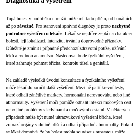
Diagnostika a vyšetření
Tupá bolest v podbřišku u mužů může mít řadu příčin, od banálních
až po
závažné
. Pro stanovení správné diagnózy je proto
nezbytné
podrobné vyšetření u lékaře
. Lékař se nejdříve zeptá na charakter
bolesti, její lokalizaci, intenzitu, trvání a doprovodné příznaky.
Důležité je zmínit i případné předchozí zdravotní potíže, užívání
léků a rodinou anamnézu. Následovat bude fyzikální vyšetření,
které zahrnuje pohmat břicha, kontrolu třísel a genitálií.
Na základě výsledků úvodní konzultace a fyzikálního vyšetření
může lékař doporučit další vyšetření. Mezi ně patří krevní testy,
které odhalí zánětlivé markery, hormonální nerovnováhu nebo jiné
abnormality. Vyšetření moči pomůže odhalit infekci močových cest
nebo jiné problémy s ledvinami a močovými cestami. V některých
případech může být nutné ultrazvukové vyšetření břicha, které
zobrazí orgány v dutině břišní a odhalí případné abnormality. Pokud
se lékař domnívá, že by bolest mohla souviset s prostatou, může