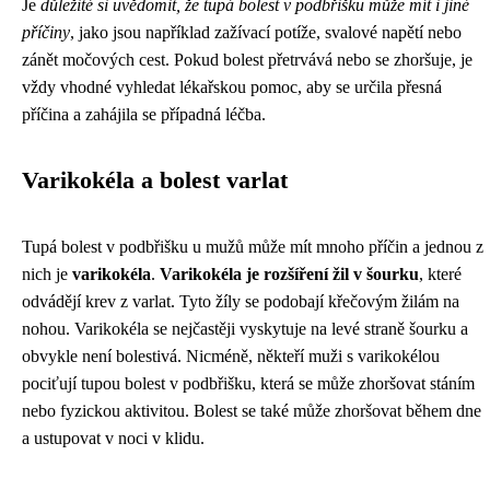
Je
důležité si uvědomit, že tupá bolest v podbřišku může mít i jiné
příčiny
, jako jsou například zažívací potíže, svalové napětí nebo
zánět močových cest. Pokud bolest přetrvává nebo se zhoršuje, je
vždy vhodné vyhledat lékařskou pomoc, aby se určila přesná
příčina a zahájila se případná léčba.
Varikokéla a bolest varlat
Tupá bolest v podbřišku u mužů může mít mnoho příčin a jednou z
nich je
varikokéla
.
Varikokéla je rozšíření žil v šourku
, které
odvádějí krev z varlat. Tyto žíly se podobají křečovým žilám na
nohou. Varikokéla se nejčastěji vyskytuje na levé straně šourku a
obvykle není bolestivá. Nicméně, někteří muži s varikokélou
pociťují tupou bolest v podbřišku, která se může zhoršovat stáním
nebo fyzickou aktivitou. Bolest se také může zhoršovat během dne
a ustupovat v noci v klidu.