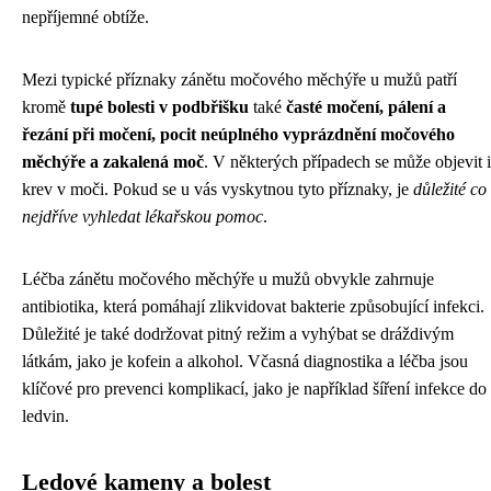
nepříjemné obtíže.
Mezi typické příznaky zánětu močového měchýře u mužů patří
kromě
tupé bolesti v podbřišku
také
časté močení, pálení a
řezání při močení, pocit neúplného vyprázdnění močového
měchýře a zakalená moč
. V některých případech se může objevit i
krev v moči. Pokud se u vás vyskytnou tyto příznaky, je
důležité co
nejdříve vyhledat lékařskou pomoc
.
Léčba zánětu močového měchýře u mužů obvykle zahrnuje
antibiotika, která pomáhají zlikvidovat bakterie způsobující infekci.
Důležité je také dodržovat pitný režim a vyhýbat se dráždivým
látkám, jako je kofein a alkohol. Včasná diagnostika a léčba jsou
klíčové pro prevenci komplikací, jako je například šíření infekce do
ledvin.
Ledové kameny a bolest