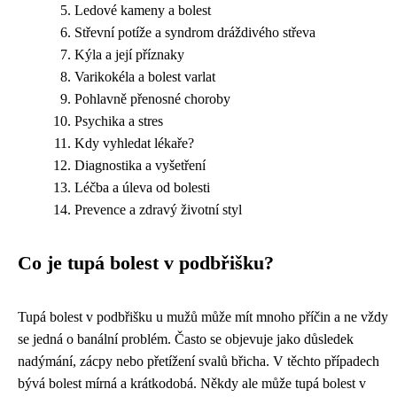
Ledové kameny a bolest
Střevní potíže a syndrom dráždivého střeva
Kýla a její příznaky
Varikokéla a bolest varlat
Pohlavně přenosné choroby
Psychika a stres
Kdy vyhledat lékaře?
Diagnostika a vyšetření
Léčba a úleva od bolesti
Prevence a zdravý životní styl
Co je tupá bolest v podbřišku?
Tupá bolest v podbřišku u mužů může mít mnoho příčin a ne vždy
se jedná o banální problém. Často se objevuje jako důsledek
nadýmání, zácpy nebo přetížení svalů břicha. V těchto případech
bývá bolest mírná a krátkodobá. Někdy ale může tupá bolest v