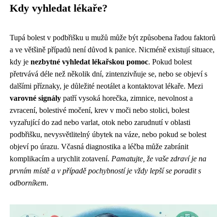
Kdy vyhledat lékaře?
Tupá bolest v podbřišku u mužů může být způsobena řadou faktorů
a ve většině případů není důvod k panice. Nicméně existují situace,
kdy je
nezbytné vyhledat lékařskou pomoc
. Pokud bolest
přetrvává déle než několik dní, zintenzivňuje se, nebo se objeví s
dalšími příznaky, je důležité neotálet a kontaktovat lékaře. Mezi
varovné signály
patří vysoká horečka, zimnice, nevolnost a
zvracení, bolestivé močení, krev v moči nebo stolici, bolest
vyzařující do zad nebo varlat, otok nebo zarudnutí v oblasti
podbřišku, nevysvětlitelný úbytek na váze, nebo pokud se bolest
objeví po úrazu. Včasná diagnostika a léčba může zabránit
komplikacím a urychlit zotavení.
Pamatujte, že vaše zdraví je na
prvním místě a v případě pochybností je vždy lepší se poradit s
odborníkem.