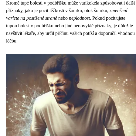
Kromě tupé bolesti v podbřišku může varikokéla způsobovat i další
příznaky, jako je pocit těžkosti v šourku, otok šourku,
zmenšení
varlete na postižené straně
nebo
neplodnost
. Pokud pociťujete
tupou bolest v podbřišku nebo jiné neobvyklé příznaky, je důležité
navštívit lékaře, aby určil příčinu vašich potíží a doporučil vhodnou
léčbu.