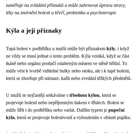
zaměřuje na zvládání příznaků a může zahrnovat úpravu stravy,
léky na zmírnění bolesti a křečí, probiotika a psychoterapii.
Kýla a její příznaky
Tupá bolest v podbřišku u mužů může být příznakem
kýly
, i když
ne vždy se musí jednat o tento problém. Kýla vzniká, když se část
tkáně nebo orgánu protlačí oslabeným místem ve stěně břišní. To
může vést k tvorbě viditelné bulky nebo otoku, ale i k tupé bolesti,
která se zhoršuje při námaze, kašli nebo zvedání těžkých předmětů.
U mužů se nejčastěji setkáváme s
tříselnou kýlou
, která se
projevuje bolestí nebo nepříjemným tlakem v tříslech. Bolest se
může šířit i do podbřišku nebo varlat. Dalším typem je
pupeční
kýla
, která se projevuje bolestivostí a vyboulením v oblasti pupíku.