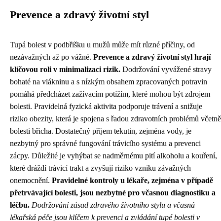
Prevence a zdravý životní styl
Tupá bolest v podbřišku u mužů může mít různé příčiny, od
nezávažných až po vážné.
Prevence a zdravý životní styl hrají
klíčovou roli v minimalizaci rizik.
Dodržování vyvážené stravy
bohaté na vlákninu a s nízkým obsahem zpracovaných potravin
pomáhá předcházet zažívacím potížím, které mohou být zdrojem
bolesti. Pravidelná fyzická aktivita podporuje trávení a snižuje
riziko obezity, která je spojena s řadou zdravotních problémů včetně
bolesti břicha. Dostatečný příjem tekutin, zejména vody, je
nezbytný pro správné fungování trávicího systému a prevenci
zácpy. Důležité je vyhýbat se nadměrnému pití alkoholu a kouření,
které dráždí trávicí trakt a zvyšují riziko vzniku závažných
onemocnění.
Pravidelné kontroly u lékaře, zejména v případě
přetrvávající bolesti, jsou nezbytné pro včasnou diagnostiku a
léčbu.
Dodržování zásad zdravého životního stylu a včasná
lékařská péče jsou klíčem k prevenci a zvládání tupé bolesti v