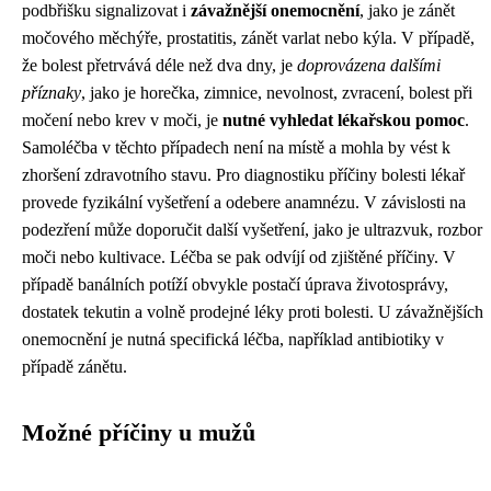
podbřišku signalizovat i
závažnější onemocnění
, jako je zánět
močového měchýře, prostatitis, zánět varlat nebo kýla. V případě,
že bolest přetrvává déle než dva dny, je
doprovázena dalšími
příznaky
, jako je horečka, zimnice, nevolnost, zvracení, bolest při
močení nebo krev v moči, je
nutné vyhledat lékařskou pomoc
.
Samoléčba v těchto případech není na místě a mohla by vést k
zhoršení zdravotního stavu. Pro diagnostiku příčiny bolesti lékař
provede fyzikální vyšetření a odebere anamnézu. V závislosti na
podezření může doporučit další vyšetření, jako je ultrazvuk, rozbor
moči nebo kultivace. Léčba se pak odvíjí od zjištěné příčiny. V
případě banálních potíží obvykle postačí úprava životosprávy,
dostatek tekutin a volně prodejné léky proti bolesti. U závažnějších
onemocnění je nutná specifická léčba, například antibiotiky v
případě zánětu.
Možné příčiny u mužů