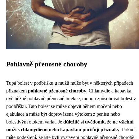
Pohlavně přenosné choroby
Tupá bolest v podbřišku u mužů může být v některých případech
příznakem
pohlavně přenosné choroby
. Chlamydie a kapavka,
dvě běžné pohlavně přenosné infekce, mohou způsobovat bolest v
podbřišku. Tato bolest se může objevit během močení nebo
ejakulace a může být doprovázena výtokem z penisu nebo
bolestivým otokem varlat. Je
důležité si uvědomit, že ne všichni
muži s chlamydiemi nebo kapavkou pociťují příznaky
. Pokud
máte podezření, že jste byli vystaveni pohlavně přenosné chorobě,