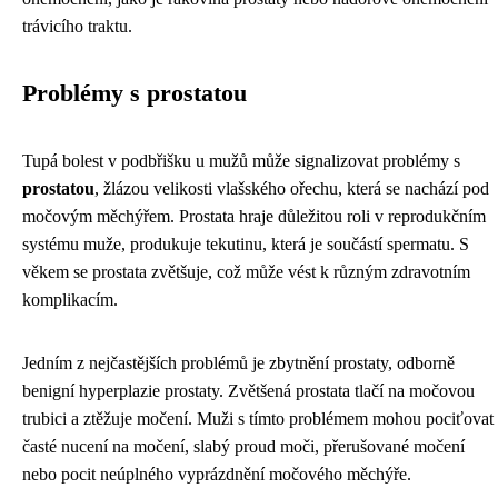
trávicího traktu.
Problémy s prostatou
Tupá bolest v podbřišku u mužů může signalizovat problémy s
prostatou
, žlázou velikosti vlašského ořechu, která se nachází pod
močovým měchýřem. Prostata hraje důležitou roli v reprodukčním
systému muže, produkuje tekutinu, která je součástí spermatu. S
věkem se prostata zvětšuje, což může vést k různým zdravotním
komplikacím.
Jedním z nejčastějších problémů je zbytnění prostaty, odborně
benigní hyperplazie prostaty. Zvětšená prostata tlačí na močovou
trubici a ztěžuje močení. Muži s tímto problémem mohou pociťovat
časté nucení na močení, slabý proud moči, přerušované močení
nebo pocit neúplného vyprázdnění močového měchýře.