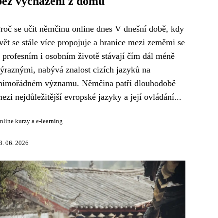
bez vycházení z domu
roč se učit němčinu online dnes V dnešní době, kdy
vět se stále více propojuje a hranice mezi zeměmi se
 profesním i osobním životě stávají čím dál méně
ýraznými, nabývá znalost cizích jazyků na
imořádném významu. Němčina patří dlouhodobě
ezi nejdůležitější evropské jazyky a její ovládání...
nline kurzy a e-learning
8. 06. 2026