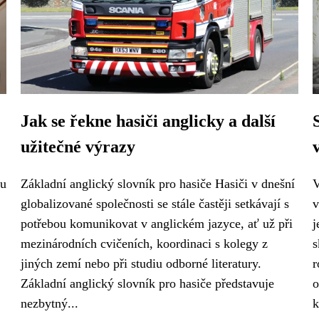
Jak se řekne hasiči anglicky a další
užitečné výrazy
ku
Základní anglický slovník pro hasiče Hasiči v dnešní
V
globalizované společnosti se stále častěji setkávají s
v
potřebou komunikovat v anglickém jazyce, ať už při
j
mezinárodních cvičeních, koordinaci s kolegy z
s
jiných zemí nebo při studiu odborné literatury.
r
Základní anglický slovník pro hasiče představuje
o
nezbytný...
k