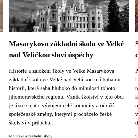
Masarykova základní škola ve Velké
nad Veličkou slaví úspěchy
Historie a založení školy ve Velké Masarykova
P
základní škola ve Velké nad Veličkou má bohatou
k
historii, která sahá hluboko do minulosti tohoto
n
jihomoravského regionu. Vznik školství v této obci
k
je úzce spjat s vývojem celé komunity a odráží
n
společenské změny, kterými procházelo české
v
školství v průběhu...
d
Mateřské a základní školy
S