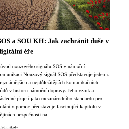
SOS a SOU KH: Jak zachránit duše v
digitální éře
ůvod nouzového signálu SOS v námořní
omunikaci Nouzový signál SOS představuje jeden z
ejznámějších a nejdůležitějších komunikačních
ódů v historii námořní dopravy. Jeho vznik a
ásledné přijetí jako mezinárodního standardu pro
olání o pomoc představuje fascinující kapitolu v
ějinách bezpečnosti na...
třední školy