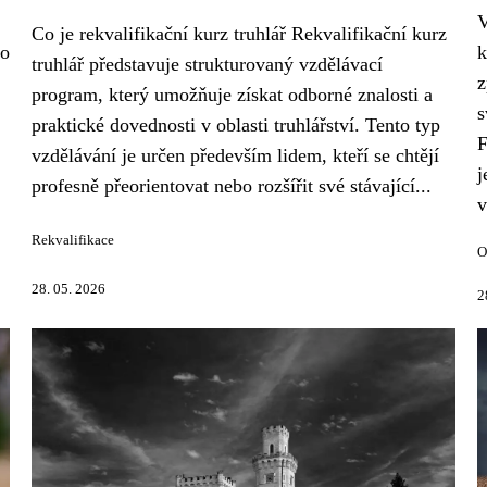
V
Co je rekvalifikační kurz truhlář Rekvalifikační kurz
ho
k
truhlář představuje strukturovaný vzdělávací
z
program, který umožňuje získat odborné znalosti a
s
praktické dovednosti v oblasti truhlářství. Tento typ
F
vzdělávání je určen především lidem, kteří se chtějí
j
profesně přeorientovat nebo rozšířit své stávající...
v
Rekvalifikace
O
28. 05. 2026
2