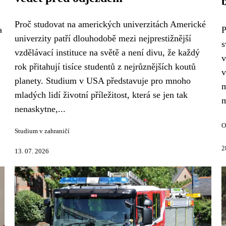
Proč studovat na amerických univerzitách Americké
a
P
univerzity patří dlouhodobě mezi nejprestižnější
s
vzdělávací instituce na světě a není divu, že každý
v
rok přitahují tisíce studentů z nejrůznějších koutů
v
planety. Studium v USA představuje pro mnoho
m
mladých lidí životní příležitost, která se jen tak
m
nenaskytne,...
O
Studium v zahraničí
2
13. 07. 2026