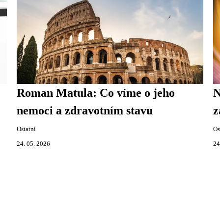
Roman Matula: Co víme o jeho
N
nemoci a zdravotním stavu
z
Ostatní
Os
24. 05. 2026
24