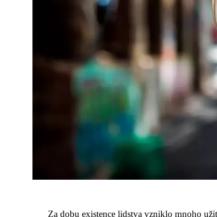
Za dobu existence lidstva vzniklo mnoho užit