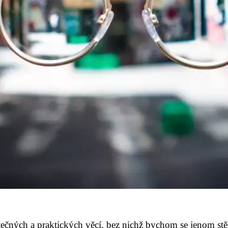
ečných a praktických věcí, bez nichž bychom se jenom stěž