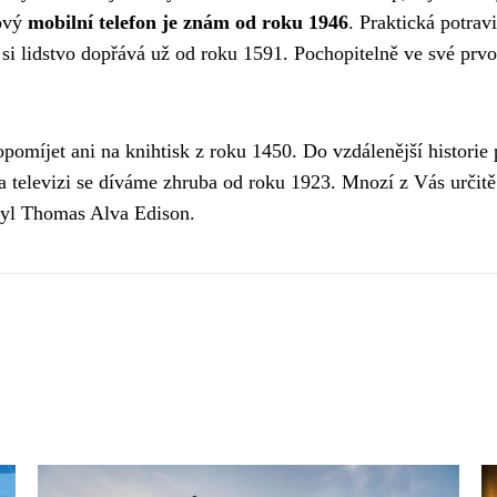
kový
mobilní telefon je znám od roku 1946
. Praktická potrav
si lidstvo dopřává už od roku 1591. Pochopitelně ve své prv
omíjet ani na knihtisk z roku 1450. Do vzdálenější historie 
televizi se díváme zhruba od roku 1923. Mnozí z Vás určitě a
byl Thomas Alva Edison.