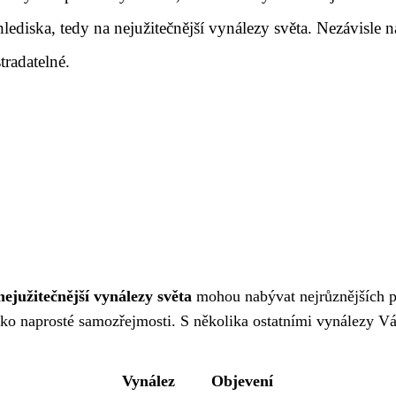
lediska, tedy na nejužitečnější vynálezy světa. Nezávisle
tradatelné.
nejužitečnější vynálezy světa
mohou nabývat nejrůznějších po
ko naprosté samozřejmosti. S několika ostatními vynálezy V
Vynález
Objevení