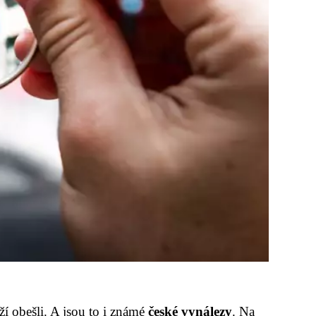
í obešli. A jsou to i známé
české vynálezy
. Na