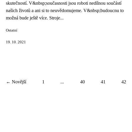
skutečností. V&nbsp;současnosti jsou roboti nedílnou součástí
našich životů a ani si to neuvědomujeme. V&nbsp;budoucnu to
možná bude ještě více. Stroje...
Ostatní
19. 10. 2021
← Novější
1
...
40
41
42