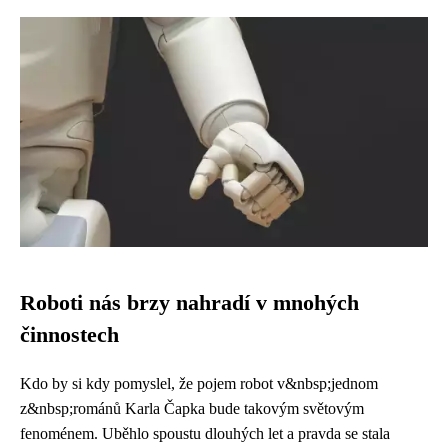
Roboti nás brzy nahradí v mnohých
činnostech
Kdo by si kdy pomyslel, že pojem robot v&nbsp;jednom
z&nbsp;románů Karla Čapka bude takovým světovým
fenoménem. Uběhlo spoustu dlouhých let a pravda se stala